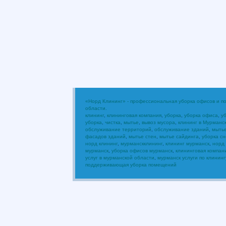
«Норд Клининг» - профессиональная уборка офисов и 
области.
клининг
,
клининговая компания
,
уборка
,
уборка офиса
,
у
уборка
,
чистка
,
мытье
,
вывоз мусора
,
клининг в Мурманс
обслуживание территорий
,
обслуживание зданий
,
мыть
фасадов зданий
,
мытье стен
,
мытье сайдинга
,
уборка сн
норд клининг
,
мурманскклининг
,
клининг мурманск
,
норд
мурманск
,
уборка офисов мурманск
,
клининговая компан
услуг в мурманской области
,
мурманск услуги по клининг
поддерживающая уборка помещений