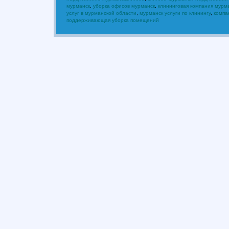
мурманск
,
уборка офисов мурманск
,
клининговая компания мурм
услуг в мурманской области
,
мурманск услуги по клинингу
,
компа
поддерживающая уборка помещений