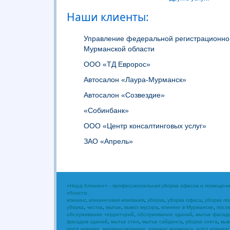
Наши клиенты:
Управление федеральной регистрационно
Мурманской области
ООО «ТД Евророс»
Автосалон «Лаура-Мурманск»
Автосалон «Созвездие»
«Собинбанк»
ООО «Центр консалтинговых услуг»
ЗАО «Апрель»
«Норд Клининг» - профессиональная уборка офисов и помещени
области.
клининг
,
клининговая компания
,
уборка
,
уборка офиса
,
уборка п
уборка
,
чистка
,
мытье
,
вывоз мусора
,
клининг в Мурманске
,
посл
обслуживание территорий
,
обслуживание зданий
,
мытье фасад
фасадов зданий
,
мытье стен
,
мытье сайдинга
,
уборка снега
,
выв
норд клининг
,
мурманскклининг
,
клининг мурманск
,
норд клининг