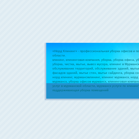
«Норд Клининг» - профессиональная уборка офисов и 
области.
клининг
,
клининговая компания
,
уборка
,
уборка офиса
,
у
уборка
,
чистка
,
мытье
,
вывоз мусора
,
клининг в Мурманс
обслуживание территорий
,
обслуживание зданий
,
мыть
фасадов зданий
,
мытье стен
,
мытье сайдинга
,
уборка сн
норд клининг
,
мурманскклининг
,
клининг мурманск
,
норд
мурманск
,
уборка офисов мурманск
,
клининговая компан
услуг в мурманской области
,
мурманск услуги по клининг
поддерживающая уборка помещений