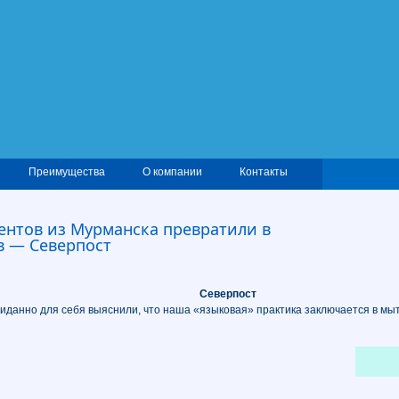
Преимущества
О компании
Контакты
ентов из Мурманска превратили в
в — Северпост
Северпост
иданно для себя выяснили, что наша «языковая» практика заключается в мы