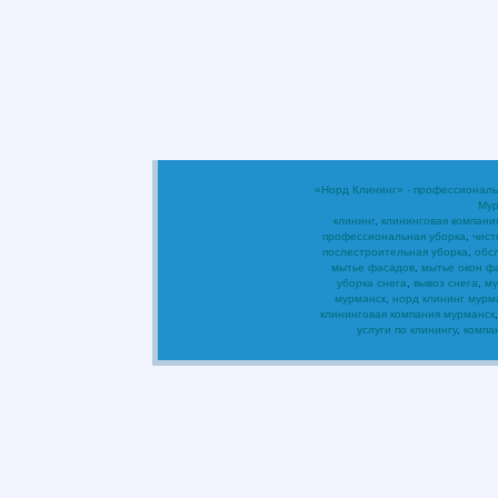
«Норд Клининг» - профессиональ
Мур
клининг
,
клининговая компани
профессиональная уборка
,
чист
послестроительная уборка
,
обс
мытье фасадов
,
мытье окон ф
уборка снега
,
вывоз снега
,
му
мурманск
,
норд клининг мурм
клининговая компания мурманск
услуги по клинингу
,
компа