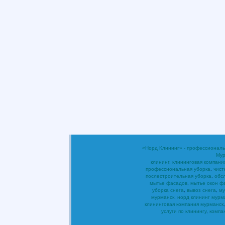
«Норд Клининг» - профессиональ
Мур
клининг
,
клининговая компани
профессиональная уборка
,
чист
послестроительная уборка
,
обс
мытье фасадов
,
мытье окон ф
уборка снега
,
вывоз снега
,
му
мурманск
,
норд клининг мурм
клининговая компания мурманск
услуги по клинингу
,
компа