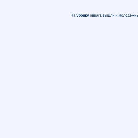
На
уборку
оврага вышли и молодежн