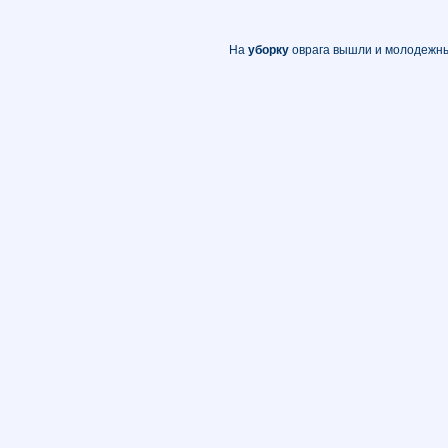
На
уборку
оврага вышли и молодежн