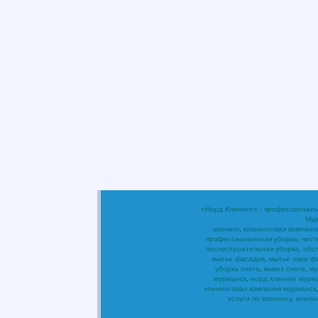
«Норд Клининг» - профессиональ
Мур
клининг
,
клининговая компани
профессиональная уборка
,
чист
послестроительная уборка
,
обс
мытье фасадов
,
мытье окон ф
уборка снега
,
вывоз снега
,
му
мурманск
,
норд клининг мурм
клининговая компания мурманск
услуги по клинингу
,
компа