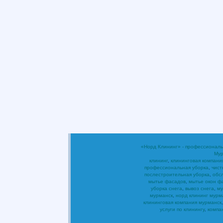
«Норд Клининг» - профессиональ
Мур
клининг
,
клининговая компани
профессиональная уборка
,
чист
послестроительная уборка
,
обс
мытье фасадов
,
мытье окон ф
уборка снега
,
вывоз снега
,
му
мурманск
,
норд клининг мурм
клининговая компания мурманск
услуги по клинингу
,
компа