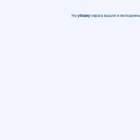
На
уборку
оврага вышли и молодежн