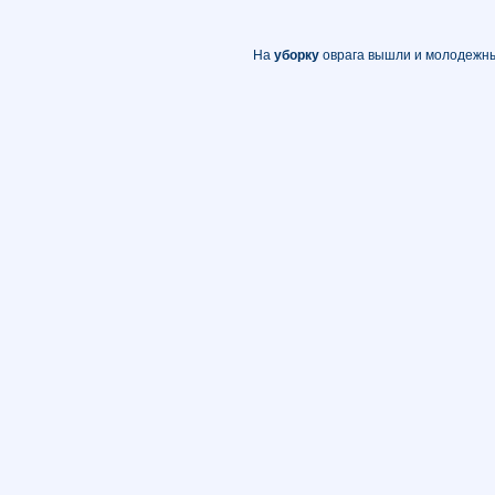
На
уборку
оврага вышли и молодежн