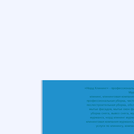
«Норд Клининг» - профессиональ
Мур
клининг
,
клининговая компани
профессиональная уборка
,
чист
послестроительная уборка
,
обс
мытье фасадов
,
мытье окон ф
уборка снега
,
вывоз снега
,
му
мурманск
,
норд клининг мурм
клининговая компания мурманск
услуги по клинингу
,
компа