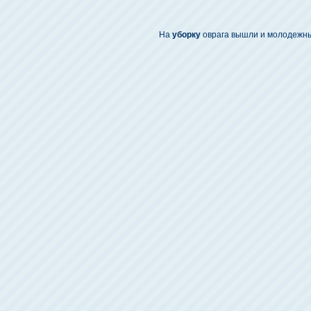
На
уборку
оврага вышли и молодежн