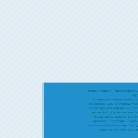
«Норд Клининг» - профессиональ
Мур
клининг
,
клининговая компани
профессиональная уборка
,
чист
послестроительная уборка
,
обс
мытье фасадов
,
мытье окон ф
уборка снега
,
вывоз снега
,
му
мурманск
,
норд клининг мурм
клининговая компания мурманск
услуги по клинингу
,
компа