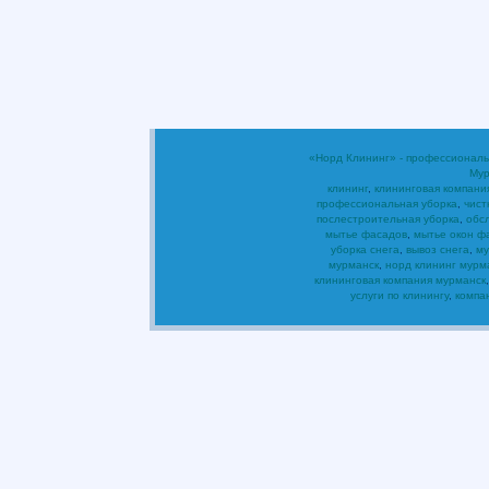
«Норд Клининг» - профессиональ
Мур
клининг
,
клининговая компани
профессиональная уборка
,
чист
послестроительная уборка
,
обс
мытье фасадов
,
мытье окон ф
уборка снега
,
вывоз снега
,
му
мурманск
,
норд клининг мурм
клининговая компания мурманск
услуги по клинингу
,
компа