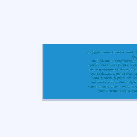
«Норд Клининг» - профессиональ
Мур
клининг
,
клининговая компани
профессиональная уборка
,
чист
послестроительная уборка
,
обс
мытье фасадов
,
мытье окон ф
уборка снега
,
вывоз снега
,
му
мурманск
,
норд клининг мурм
клининговая компания мурманск
услуги по клинингу
,
компа