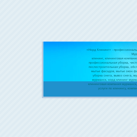
«Норд Клининг» - профессиональ
Мур
клининг
,
клининговая компани
профессиональная уборка
,
чист
послестроительная уборка
,
обс
мытье фасадов
,
мытье окон ф
уборка снега
,
вывоз снега
,
му
мурманск
,
норд клининг мурм
клининговая компания мурманск
услуги по клинингу
,
компа