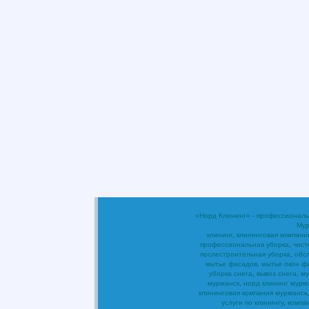
«Норд Клининг» - профессиональ
Мур
клининг
,
клининговая компани
профессиональная уборка
,
чист
послестроительная уборка
,
обс
мытье фасадов
,
мытье окон ф
уборка снега
,
вывоз снега
,
му
мурманск
,
норд клининг мурм
клининговая компания мурманск
услуги по клинингу
,
компа