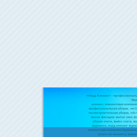
«Норд Клининг» - профессиональ
Мур
клининг
,
клининговая компани
профессиональная уборка
,
чист
послестроительная уборка
,
обс
мытье фасадов
,
мытье окон ф
уборка снега
,
вывоз снега
,
му
мурманск
,
норд клининг мурм
клининговая компания мурманск
услуги по клинингу
,
компа