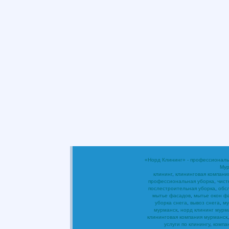
«Норд Клининг» - профессиональ
Мур
клининг
,
клининговая компани
профессиональная уборка
,
чист
послестроительная уборка
,
обс
мытье фасадов
,
мытье окон ф
уборка снега
,
вывоз снега
,
му
мурманск
,
норд клининг мурм
клининговая компания мурманск
услуги по клинингу
,
компа