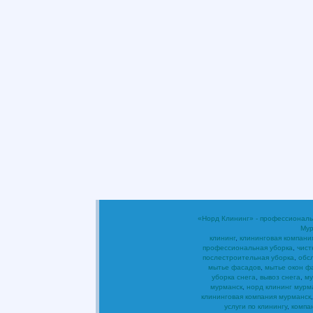
«Норд Клининг» - профессиональ
Мур
клининг
,
клининговая компани
профессиональная уборка
,
чист
послестроительная уборка
,
обс
мытье фасадов
,
мытье окон ф
уборка снега
,
вывоз снега
,
му
мурманск
,
норд клининг мурм
клининговая компания мурманск
услуги по клинингу
,
компа