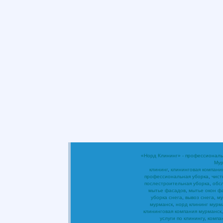
«Норд Клининг» - профессиональ
Мур
клининг
,
клининговая компани
профессиональная уборка
,
чист
послестроительная уборка
,
обс
мытье фасадов
,
мытье окон ф
уборка снега
,
вывоз снега
,
му
мурманск
,
норд клининг мурм
клининговая компания мурманск
услуги по клинингу
,
компа