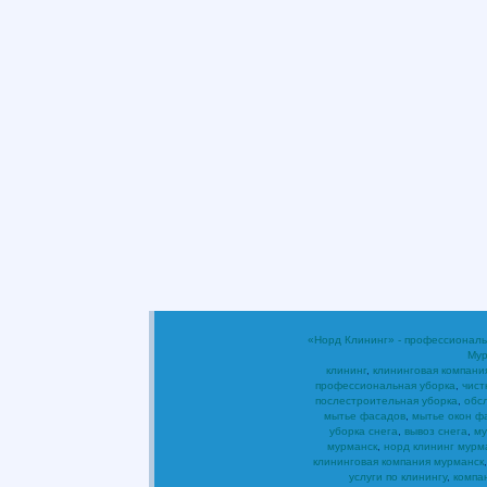
«Норд Клининг» - профессиональ
Мур
клининг
,
клининговая компани
профессиональная уборка
,
чист
послестроительная уборка
,
обс
мытье фасадов
,
мытье окон ф
уборка снега
,
вывоз снега
,
му
мурманск
,
норд клининг мурм
клининговая компания мурманск
услуги по клинингу
,
компа