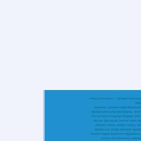
«Норд Клининг» - профессиональ
Мур
клининг
,
клининговая компани
профессиональная уборка
,
чист
послестроительная уборка
,
обс
мытье фасадов
,
мытье окон ф
уборка снега
,
вывоз снега
,
му
мурманск
,
норд клининг мурм
клининговая компания мурманск
услуги по клинингу
,
компа