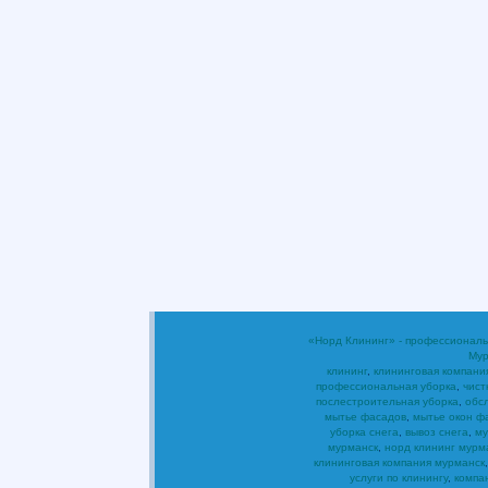
«Норд Клининг» - профессиональ
Мур
клининг
,
клининговая компани
профессиональная уборка
,
чист
послестроительная уборка
,
обс
мытье фасадов
,
мытье окон ф
уборка снега
,
вывоз снега
,
му
мурманск
,
норд клининг мурм
клининговая компания мурманск
услуги по клинингу
,
компа