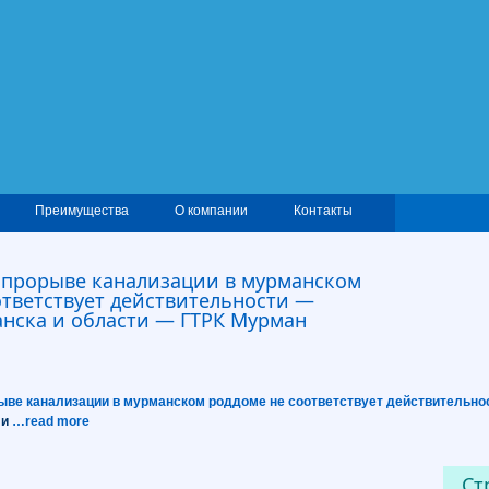
Преимущества
О компании
Контакты
прорыве канализации в мурманском
ответствует действительности —
нска и области — ГТРК Мурман
ыве канализации в
мурманском
роддоме не соответствует действительно
 и
…read more
Ст