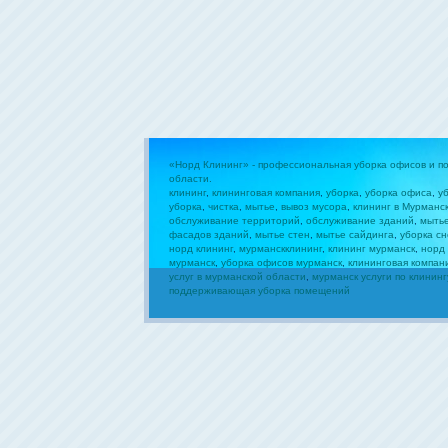
«Норд Клининг» - профессиональная уборка офисов и 
области.
клининг
,
клининговая компания
,
уборка
,
уборка офиса
,
у
уборка
,
чистка
,
мытье
,
вывоз мусора
,
клининг в Мурманс
обслуживание территорий
,
обслуживание зданий
,
мыть
фасадов зданий
,
мытье стен
,
мытье сайдинга
,
уборка сн
норд клининг
,
мурманскклининг
,
клининг мурманск
,
норд
мурманск
,
уборка офисов мурманск
,
клининговая компан
услуг в мурманской области
,
мурманск услуги по клининг
поддерживающая уборка помещений