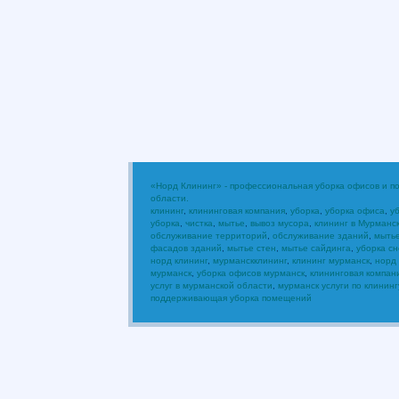
«Норд Клининг» - профессиональная уборка офисов и 
области.
клининг
,
клининговая компания
,
уборка
,
уборка офиса
,
у
уборка
,
чистка
,
мытье
,
вывоз мусора
,
клининг в Мурманс
обслуживание территорий
,
обслуживание зданий
,
мыть
фасадов зданий
,
мытье стен
,
мытье сайдинга
,
уборка сн
норд клининг
,
мурманскклининг
,
клининг мурманск
,
норд
мурманск
,
уборка офисов мурманск
,
клининговая компан
услуг в мурманской области
,
мурманск услуги по клининг
поддерживающая уборка помещений