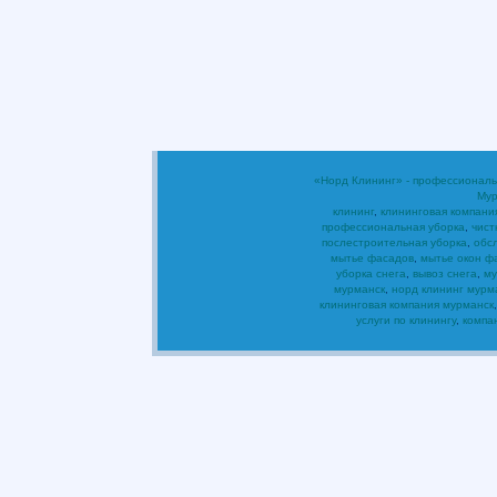
«Норд Клининг» - профессиональ
Мур
клининг
,
клининговая компани
профессиональная уборка
,
чист
послестроительная уборка
,
обс
мытье фасадов
,
мытье окон ф
уборка снега
,
вывоз снега
,
му
мурманск
,
норд клининг мурм
клининговая компания мурманск
услуги по клинингу
,
компа