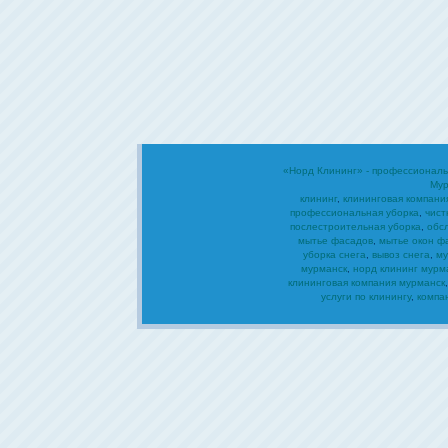
«Норд Клининг» - профессиональ
Мур
клининг
,
клининговая компани
профессиональная уборка
,
чист
послестроительная уборка
,
обс
мытье фасадов
,
мытье окон ф
уборка снега
,
вывоз снега
,
му
мурманск
,
норд клининг мурм
клининговая компания мурманск
услуги по клинингу
,
компа