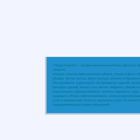
«Норд Клининг» - профессиональная уборка офисов и 
области.
клининг
,
клининговая компания
,
уборка
,
уборка офиса
,
у
уборка
,
чистка
,
мытье
,
вывоз мусора
,
клининг в Мурманс
обслуживание территорий
,
обслуживание зданий
,
мыть
фасадов зданий
,
мытье стен
,
мытье сайдинга
,
уборка сн
норд клининг
,
мурманскклининг
,
клининг мурманск
,
норд
мурманск
,
уборка офисов мурманск
,
клининговая компан
услуг в мурманской области
,
мурманск услуги по клининг
поддерживающая уборка помещений