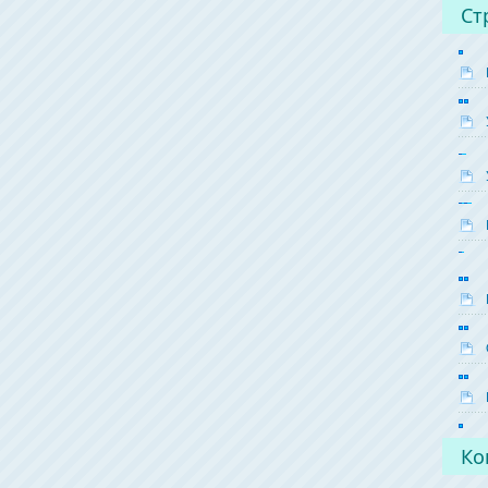
Ст
Ко