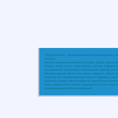
«Норд Клининг» - профессиональная уборка офисов и 
области.
клининг
,
клининговая компания
,
уборка
,
уборка офиса
,
у
уборка
,
чистка
,
мытье
,
вывоз мусора
,
клининг в Мурманс
обслуживание территорий
,
обслуживание зданий
,
мыть
фасадов зданий
,
мытье стен
,
мытье сайдинга
,
уборка сн
норд клининг
,
мурманскклининг
,
клининг мурманск
,
норд
мурманск
,
уборка офисов мурманск
,
клининговая компан
услуг в мурманской области
,
мурманск услуги по клининг
поддерживающая уборка помещений