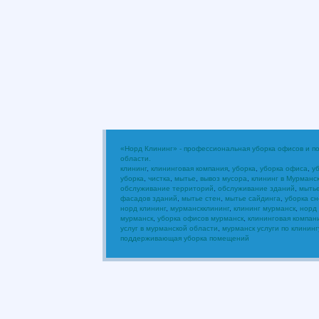
«Норд Клининг» - профессиональная уборка офисов и 
области.
клининг
,
клининговая компания
,
уборка
,
уборка офиса
,
у
уборка
,
чистка
,
мытье
,
вывоз мусора
,
клининг в Мурманс
обслуживание территорий
,
обслуживание зданий
,
мыть
фасадов зданий
,
мытье стен
,
мытье сайдинга
,
уборка сн
норд клининг
,
мурманскклининг
,
клининг мурманск
,
норд
мурманск
,
уборка офисов мурманск
,
клининговая компан
услуг в мурманской области
,
мурманск услуги по клининг
поддерживающая уборка помещений