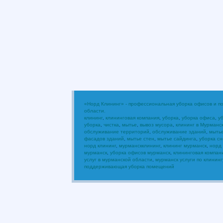
«Норд Клининг» - профессиональная уборка офисов и 
области.
клининг
,
клининговая компания
,
уборка
,
уборка офиса
,
у
уборка
,
чистка
,
мытье
,
вывоз мусора
,
клининг в Мурманс
обслуживание территорий
,
обслуживание зданий
,
мыть
фасадов зданий
,
мытье стен
,
мытье сайдинга
,
уборка сн
норд клининг
,
мурманскклининг
,
клининг мурманск
,
норд
мурманск
,
уборка офисов мурманск
,
клининговая компан
услуг в мурманской области
,
мурманск услуги по клининг
поддерживающая уборка помещений