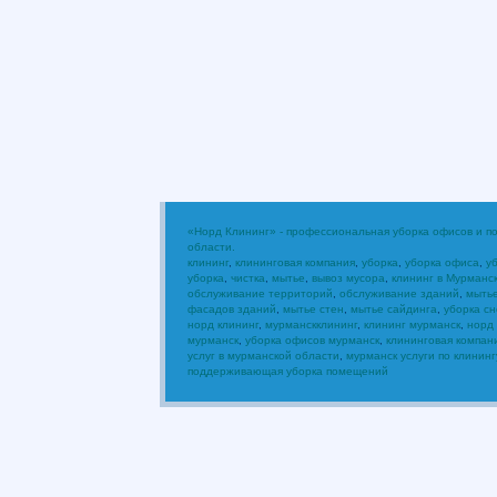
«Норд Клининг» - профессиональная уборка офисов и 
области.
клининг
,
клининговая компания
,
уборка
,
уборка офиса
,
у
уборка
,
чистка
,
мытье
,
вывоз мусора
,
клининг в Мурманс
обслуживание территорий
,
обслуживание зданий
,
мыть
фасадов зданий
,
мытье стен
,
мытье сайдинга
,
уборка сн
норд клининг
,
мурманскклининг
,
клининг мурманск
,
норд
мурманск
,
уборка офисов мурманск
,
клининговая компан
услуг в мурманской области
,
мурманск услуги по клининг
поддерживающая уборка помещений