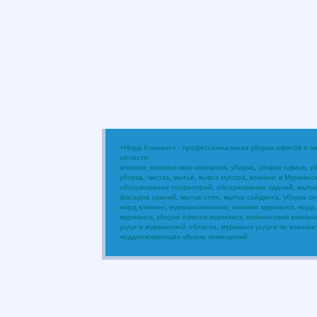
«Норд Клининг» - профессиональная уборка офисов и 
области.
клининг
,
клининговая компания
,
уборка
,
уборка офиса
,
у
уборка
,
чистка
,
мытье
,
вывоз мусора
,
клининг в Мурманс
обслуживание территорий
,
обслуживание зданий
,
мыть
фасадов зданий
,
мытье стен
,
мытье сайдинга
,
уборка сн
норд клининг
,
мурманскклининг
,
клининг мурманск
,
норд
мурманск
,
уборка офисов мурманск
,
клининговая компан
услуг в мурманской области
,
мурманск услуги по клининг
поддерживающая уборка помещений