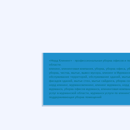
«Норд Клининг» - профессиональная уборка офисов и 
области.
клининг
,
клининговая компания
,
уборка
,
уборка офиса
,
у
уборка
,
чистка
,
мытье
,
вывоз мусора
,
клининг в Мурманс
обслуживание территорий
,
обслуживание зданий
,
мыть
фасадов зданий
,
мытье стен
,
мытье сайдинга
,
уборка сн
норд клининг
,
мурманскклининг
,
клининг мурманск
,
норд
мурманск
,
уборка офисов мурманск
,
клининговая компан
услуг в мурманской области
,
мурманск услуги по клининг
поддерживающая уборка помещений