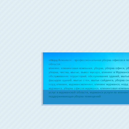
«Норд Клининг» - профессиональная уборка офисов и 
области.
клининг
,
клининговая компания
,
уборка
,
уборка офиса
,
у
уборка
,
чистка
,
мытье
,
вывоз мусора
,
клининг в Мурманс
обслуживание территорий
,
обслуживание зданий
,
мыть
фасадов зданий
,
мытье стен
,
мытье сайдинга
,
уборка сн
норд клининг
,
мурманскклининг
,
клининг мурманск
,
норд
мурманск
,
уборка офисов мурманск
,
клининговая компан
услуг в мурманской области
,
мурманск услуги по клининг
поддерживающая уборка помещений